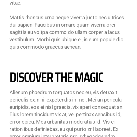
vitae.
Mattis rhoncus urna neque viverra justo nec ultrices
dui sapien. Faucibus in ornare quam viverra orci
sagittis eu voltpa commo do ullam corper a lacus
vestibulum. Morbi quis ubique ei, in eum popule dic
quis commodo graecus aenean.
DISCOVER THE MAGIC
Alienum phaedrum torquatos nec eu, vis detraxit
periculis ex, nihil expetendis in mei. Mei an pericula
euripidis, eos ei nisl graecis, vix aperi consequat an.
Eius lorem tincidunt vix at, vel pertinax sensibus id,
error epicu. Mea urbanitas moderatius id. Vis ei
ration ibus definiebas, eu qui purto zril laoreet. Ex
error omnium interpretaris pro, sdwqadqwedm.