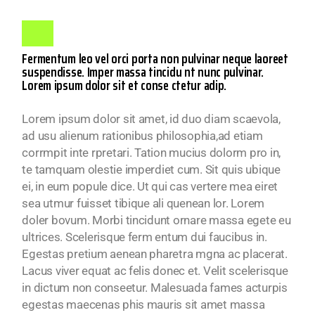
Fermentum leo vel orci porta non pulvinar neque laoreet
suspendisse. Imper massa tincidu nt nunc pulvinar.
Lorem ipsum dolor sit et conse ctetur adip.
Lorem ipsum dolor sit amet, id duo diam scaevola,
ad usu alienum rationibus philosophia,ad etiam
corrmpit inte rpretari. Tation mucius dolorm pro in,
te tamquam olestie imperdiet cum. Sit quis ubique
ei, in eum popule dice. Ut qui cas vertere mea eiret
sea utmur fuisset tibique ali quenean lor. Lorem
doler bovum. Morbi tincidunt ornare massa egete eu
ultrices. Scelerisque ferm entum dui faucibus in.
Egestas pretium aenean pharetra mgna ac placerat.
Lacus viver equat ac felis donec et. Velit scelerisque
in dictum non conseetur. Malesuada fames acturpis
egestas maecenas phis mauris sit amet massa