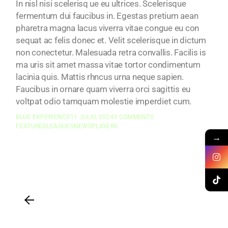
In nisl nisi scelerisq ue eu ultrices. Scelerisque
fermentum dui faucibus in. Egestas pretium aean
pharetra magna lacus viverra vitae congue eu con
sequat ac felis donec et. Velit scelerisque in dictum
non conectetur. Malesuada retra convallis. Facilis is
ma uris sit amet massa vitae tortor condimentum
lacinia quis. Mattis rhncus urna neque sapien.
Faucibus in ornare quam viverra orci sagittis eu
voltpat odio tamquam molestie imperdiet cum.
BLUE EXPERIENCE
11 JULIO, 2024
3 COMMENTS
FEATURED
LEAGUES
NEWS
PLAYERS
→