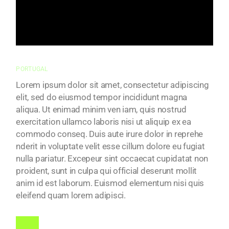
IMPERDIET METUS
INTERDUM.
PORTUGAL
Lorem ipsum dolor sit amet, consectetur adipiscing
elit, sed do eiusmod tempor incididunt magna
aliqua. Ut enimad minim ven iam, quis nostrud
exercitation ullamco laboris nisi ut aliquip ex ea
commodo conseq. Duis aute irure dolor in reprehe
nderit in voluptate velit esse cillum dolore eu fugiat
nulla pariatur. Excepeur sint occaecat cupidatat non
proident, sunt in culpa qui official deserunt mollit
anim id est laborum. Euismod elementum nisi quis
eleifend quam lorem adipisci.