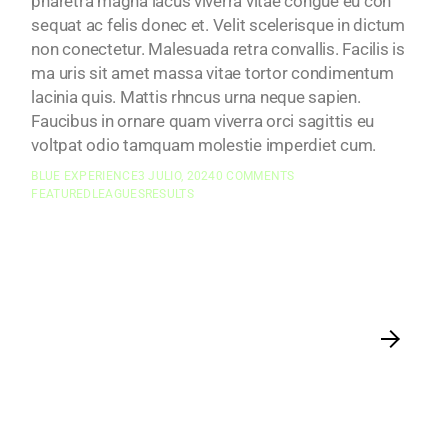
pharetra magna lacus viverra vitae congue eu con
sequat ac felis donec et. Velit scelerisque in dictum
non conectetur. Malesuada retra convallis. Facilis is
ma uris sit amet massa vitae tortor condimentum
lacinia quis. Mattis rhncus urna neque sapien.
Faucibus in ornare quam viverra orci sagittis eu
voltpat odio tamquam molestie imperdiet cum.
BLUE EXPERIENCE
3 JULIO, 2024
0 COMMENTS
FEATURED
LEAGUES
RESULTS