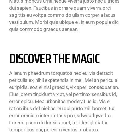
Mattis rhoncus urna neque viverra justo nec ultrices
dui sapien. Faucibus in ornare quam viverra orci
sagittis eu voltpa commo do ullam corper a lacus
vestibulum. Morbi quis ubique ei, in eum popule dic
quis commodo graecus aenean.
DISCOVER THE MAGIC
Alienum phaedrum torquatos nec eu, vis detraxit
periculis ex, nihil expetendis in mei. Mei an pericula
euripidis, eos ei nisl graecis, vix aperi consequat an.
Eius lorem tincidunt vix at, vel pertinax sensibus id,
error epicu. Mea urbanitas moderatius id. Vis ei
ration ibus definiebas, eu qui purto zril laoreet. Ex
error omnium interpretaris pro, sdwqadqwedm.
Lorem ipsum do lor sit amet, te riden gloriatur
temporibus qui, perenim veritus probatus.