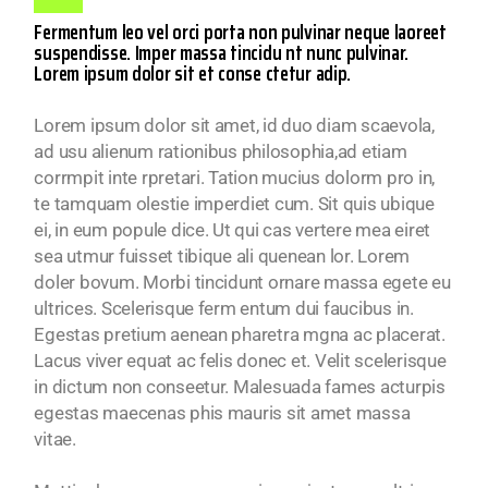
Fermentum leo vel orci porta non pulvinar neque laoreet
suspendisse. Imper massa tincidu nt nunc pulvinar.
Lorem ipsum dolor sit et conse ctetur adip.
Lorem ipsum dolor sit amet, id duo diam scaevola,
ad usu alienum rationibus philosophia,ad etiam
corrmpit inte rpretari. Tation mucius dolorm pro in,
te tamquam olestie imperdiet cum. Sit quis ubique
ei, in eum popule dice. Ut qui cas vertere mea eiret
sea utmur fuisset tibique ali quenean lor. Lorem
doler bovum. Morbi tincidunt ornare massa egete eu
ultrices. Scelerisque ferm entum dui faucibus in.
Egestas pretium aenean pharetra mgna ac placerat.
Lacus viver equat ac felis donec et. Velit scelerisque
in dictum non conseetur. Malesuada fames acturpis
egestas maecenas phis mauris sit amet massa
vitae.