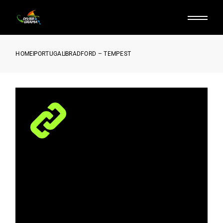
HOME
PORTUGAL
BRADFORD – TEMPEST
SED UT SAPIEN FACILISIS,
SODALES SEM VEL, VARIUS
ENIM CONSEQUAT PORTA.
MAURIS PORTTITOR