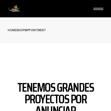
Skip
to
the
content
HOME
SHOP
APPOINTMENT
TENEMOS GRANDES
PROYECTOS POR
ANUNCIAR