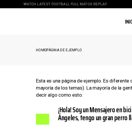
Skip
WATCH LATEST FOOTBALL FULL MATCH REPLAY
to
the
content
INI
HOME
PÁGINA DE EJEMPLO
Esta es una página de ejemplo. Es diferente 
mayoría de los temas). La mayoría de la gent
decir algo como esto:
¡Hola! Soy un Mensajero en bici 
Ángeles, tengo un gran perro ll