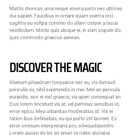
Mattis rhoncus urna neque viverra justo nec ultrices
dui sapien. Faucibus in ornare quam viverra orci
sagittis eu voltpa commo do ullam corper a lacus
vestibulum. Morbi quis ubique ei, in eum popule dic
quis commodo graecus aenean.
DISCOVER THE MAGIC
Alienum phaedrum torquatos nec eu, vis detraxit
periculis ex, nihil expetendis in mei. Mei an pericula
euripidis, eos ei nisl graecis, vix aperi consequat an.
Eius lorem tincidunt vix at, vel pertinax sensibus id,
error epicu. Mea urbanitas moderatius id. Vis ei
ration ibus definiebas, eu qui purto zril laoreet. Ex
error omnium interpretaris pro, sdwqadqwedm.
Lorem ipsum do lor sit amet, te riden gloriatur