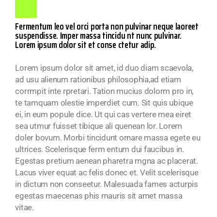
Fermentum leo vel orci porta non pulvinar neque laoreet
suspendisse. Imper massa tincidu nt nunc pulvinar.
Lorem ipsum dolor sit et conse ctetur adip.
Lorem ipsum dolor sit amet, id duo diam scaevola,
ad usu alienum rationibus philosophia,ad etiam
corrmpit inte rpretari. Tation mucius dolorm pro in,
te tamquam olestie imperdiet cum. Sit quis ubique
ei, in eum popule dice. Ut qui cas vertere mea eiret
sea utmur fuisset tibique ali quenean lor. Lorem
doler bovum. Morbi tincidunt ornare massa egete eu
ultrices. Scelerisque ferm entum dui faucibus in.
Egestas pretium aenean pharetra mgna ac placerat.
Lacus viver equat ac felis donec et. Velit scelerisque
in dictum non conseetur. Malesuada fames acturpis
egestas maecenas phis mauris sit amet massa
vitae.