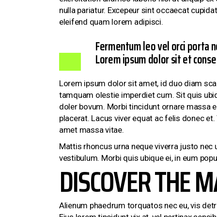
nulla pariatur. Excepeur sint occaecat cupida
eleifend quam lorem adipisci.
Fermentum leo vel orci porta n
Lorem ipsum dolor sit et conse 
Lorem ipsum dolor sit amet, id duo diam scaev
tamquam olestie imperdiet cum. Sit quis ubiqu
doler bovum. Morbi tincidunt ornare massa e
placerat. Lacus viver equat ac felis donec e
amet massa vitae.
Mattis rhoncus urna neque viverra justo nec u
vestibulum. Morbi quis ubique ei, in eum po
DISCOVER THE M
Alienum phaedrum torquatos nec eu, vis detraxit