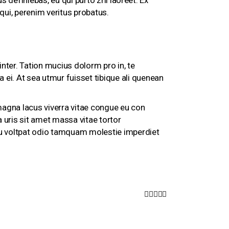
s definiebas, eu qui purto zril laoreet. Ex
ui, perenim veritus probatus.
nter. Tation mucius dolorm pro in, te
ei. At sea utmur fuisset tibique ali quenean
 magna lacus viverra vitae congue eu con
a uris sit amet massa vitae tortor
 eu voltpat odio tamquam molestie imperdiet