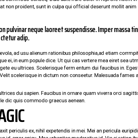
tat non proident, sunt in culpa qui official deserunt mollit an
on pulvinar neque laoreet suspendisse. Imper massa tinc
ctetur adip.
ola, ad usu alienum rationibus philosophia,ad etiam corrmpit i
e ei, in eum popule dice. Ut qui cas vertere mea eiret sea utm
gete eu ultrices. Scelerisque ferm entum dui faucibus in. Eg
t. Velit scelerisque in dictum non conseetur. Malesuada fames
ltrices dui sapien. Faucibus in ornare quam viverra orci sagit
pule dic quis commodo graecus aenean.
AGIC
 periculis ex, nihil expetendis in mei. Mei an pericula euripidis