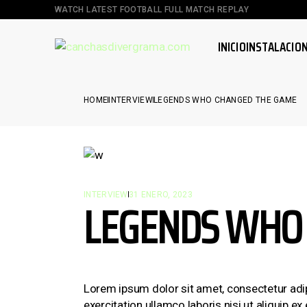
WATCH LATEST FOOTBALL FULL MATCH REPLAY
INICIO
INSTALACIO
HOME
INTERVIEW
LEGENDS WHO CHANGED THE GAME
LEGENDS WHO
INTERVIEW
31 ENERO, 2023
Lorem ipsum dolor sit amet, consectetur adi
exercitation ullamco laboris nisi ut aliquip e