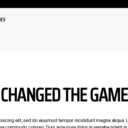
NES
 CHANGED THE GAME
piscing elit, sed do eiusmod tempor incididunt magna aliqua.
x ea commodo conseq. Duis aute irure dolor in reprehe nderit in 