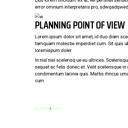
Eius lorem tincidunt vix at, vel pertinax sensib
error omnium interpretaris pro, sdwqadqwedm.
PLANNING POINT OF VIEW
Lorem ipsum dolor sit amet, id duo diam scae
tamquam molestie imperdiet cum. Sit quis ubi
loremispum doler.
In nisl nisi scelerisq ue eu ultrices. Sceler
sequat ac felis donec et. Velit scelerisque in
condimentum lacinia quis. Mattis rhncus urna
cum.
LEAGUES
NEWS