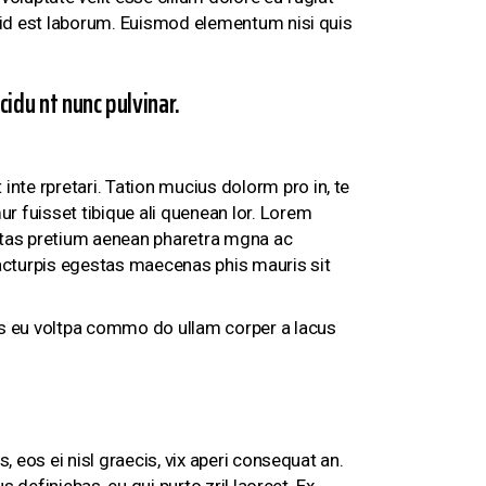
im id est laborum. Euismod elementum nisi quis
idu nt nunc pulvinar.
nte rpretari. Tation mucius dolorm pro in, te
ur fuisset tibique ali quenean lor. Lorem
estas pretium aenean pharetra mgna ac
 acturpis egestas maecenas phis mauris sit
tis eu voltpa commo do ullam corper a lacus
, eos ei nisl graecis, vix aperi consequat an.