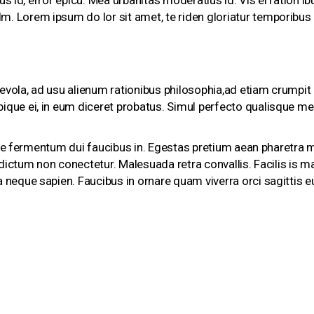
us id, error epicu. Mea urbanitas moderatius id. Vis ei ration ibu
 Lorem ipsum do lor sit amet, te riden gloriatur temporibus q
vola, ad usu alienum rationibus philosophia,ad etiam crumpit i
que ei, in eum diceret probatus. Simul perfecto qualisque mea 
isque fermentum dui faucibus in. Egestas pretium aean pharetra
 dictum non conectetur. Malesuada retra convallis. Facilis is m
 neque sapien. Faucibus in ornare quam viverra orci sagittis