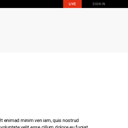
LIVE
SIGN IN
 Ut enimad minim ven iam, quis nostrud
voluptate velit esse cillum dolore eu fugiat